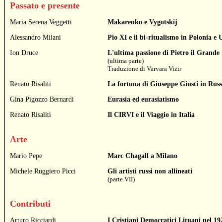
Passato e presente
Maria Serena Veggetti
Makarenko e Vygotskij
Alessandro Milani
Pio XI e il bi-ritualismo in Polonia e
Ion Druce
L'ultima passione di Pietro il Grande
(ultima parte)
Traduzione di
Varvara Vizir
Renato Risaliti
La fortuna di Giuseppe Giusti in Russ
Gina Pigozzo Bernardi
Eurasia ed eurasiatismo
Renato Risaliti
Il CIRVI e il Viaggio in Italia
Arte
Mario Pepe
Marc Chagall a Milano
Michele Ruggiero Picci
Gli artisti russi non allineati
(parte VII)
Contributi
Arturo Ricciardi
I Cristiani Democratici Lituani nel 19