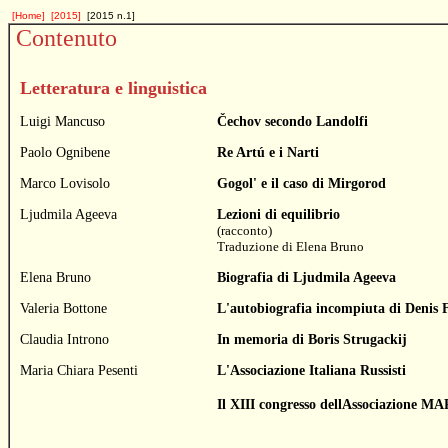
[Home]
[2015]
[2015 n.1]
Contenuto
Letteratura e linguistica
Luigi Mancuso
Čechov secondo Landolfi
Paolo Ognibene
Re Artú e i Narti
Marco Lovisolo
Gogol' e il caso di Mirgorod
Ljudmila Ageeva
Lezioni di equilibrio
(racconto)
Traduzione di
Elena Bruno
Elena Bruno
Biografia di Ljudmila Ageeva
Valeria Bottone
L'autobiografia incompiuta di Denis 
Claudia Introno
In memoria di Boris Strugackij
Maria Chiara Pesenti
L'Associazione Italiana Russisti
Il XIII congresso dellAssociazione 