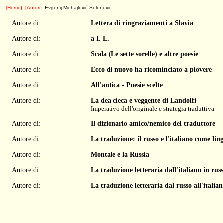
[Home]
[Autori]
Evgenij Michajlovič Solonovič
Autore di:
Lettera di ringraziamenti a Slavia
Autore di:
a I. L.
Autore di:
Scala (Le sette sorelle) e altre poesie
Autore di:
Ecco di nuovo ha ricominciato a piovere
Autore di:
All'antica - Poesie scelte
Autore di:
La dea cieca e veggente di Landolfi
Imperativo dell'originale e strategia traduttiva
Autore di:
Il dizionario amico/nemico del traduttore
Autore di:
La traduzione: il russo e l'italiano come li
Autore di:
Montale e la Russia
Autore di:
La traduzione letteraria dall'italiano in rus
Autore di:
La traduzione letteraria dal russo all'italia