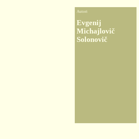
Autori
Evgenij
Michajlovič
Solonovič