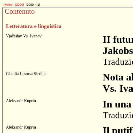
[Home]
[2000]
[2000 n.1]
Contenuto
Letteratura e linguistica
Vjačeslav Vs. Ivanov
II fut
Jakob
Traduzi
Claudia Lasorsa Siedina
Nota al
Vs. Iv
Aleksandr Kuprin
In una
Traduzi
Aleksandr Kuprin
Il puti