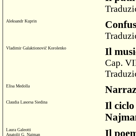
Traduzi
Aleksandr Kuprin
Confus
Traduzi
Vladimir Galaktionovič Korolenko
Il musi
Cap. VI
Traduzi
Elisa Medolla
Narrazi
Claudia Lasorsa Siedina
Il cicl
Najma
Laura Galeotti
Il poem
Anatolij G. Najman