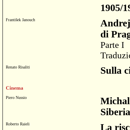
1905/1
František Janouch
Andrej
di Pra
Parte I
Traduzi
Renato Risaliti
Sulla c
Cinema
Piero Nussio
Michal
Siberi
Roberto Raieli
La risc