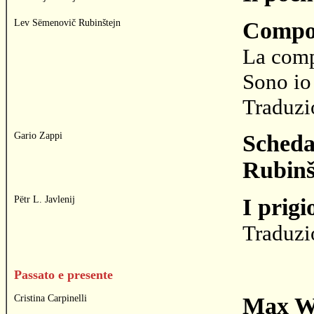
Lev Sëmenovič Rubinštejn
Compos
La comp
Sono io
Traduzi
Gario Zappi
Scheda
Rubinš
Pëtr L. Javlenij
I prigi
Traduzi
Passato e presente
Cristina Carpinelli
Max We