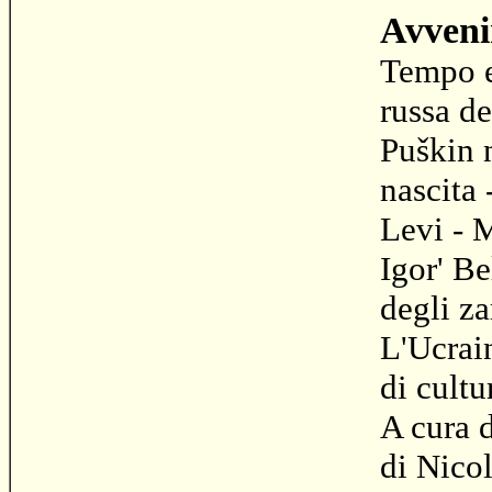
Avveni
Tempo e 
russa de
Puškin 
nascita 
Levi - 
Igor' Be
degli za
L'Ucrai
di cultu
A cura 
di
Nicol