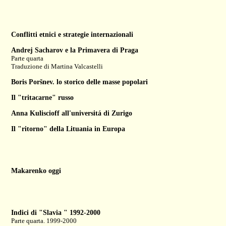
Conflitti etnici e strategie internazionali
Andrej Sacharov e la Primavera di Praga
Parte quarta
Traduzione di
Martina Valcastelli
Boris Poršnev. lo storico delle masse popolari
Il "tritacarne" russo
Anna Kuliscioff all'universitá di Zurigo
Il "ritorno" della Lituania in Europa
Makarenko oggi
Indici di "Slavia " 1992-2000
Parte quarta. 1999-2000