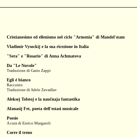
Cristianesimo ed ellenismo nel ciclo "Armenia" di Mandel'stam
Vladimir Vysockij e la sua ricezione in Italia
"Sera" e "Rosario" di Anna Achmatova
Da "Le Nuvole"
Traduzione di
Gario Zappi
Egli é bianco
Racconto
Traduzione di
Adele Zavadlav
Aleksej Tolstoj e la naučnaja fantastika
Afanasij Fet, poeta dell'estasi musicale
Poesie
A cura di
Enrico Margaroli
Corre il treno