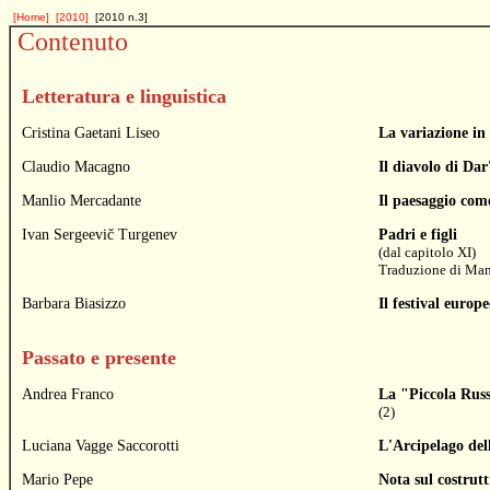
[Home]
[2010]
[2010 n.3]
Contenuto
Letteratura e linguistica
Cristina Gaetani Liseo
La variazione in
Claudio Macagno
Il diavolo di Da
Manlio Mercadante
Il paesaggio com
Ivan Sergeevič Turgenev
Padri e figli
(dal capitolo XI)
Traduzione di
Man
Barbara Biasizzo
Il festival europ
Passato e presente
Andrea Franco
La "Piccola Russ
(2)
Luciana Vagge Saccorotti
L'Arcipelago del
Mario Pepe
Nota sul costrut