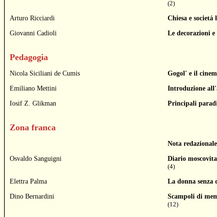
(2)
Arturo Ricciardi
Chiesa e societá 
Giovanni Cadioli
Le decorazioni e 
Pedagogia
Nicola Siciliani de Cumis
Gogol' e il cine
Emiliano Mettini
Introduzione all
Iosif Z. Glikman
Principali paradi
Zona franca
Nota redazionale
Osvaldo Sanguigni
Diario moscovita
(4)
Elettra Palma
La donna senza 
Dino Bernardini
Scampoli di me
(12)