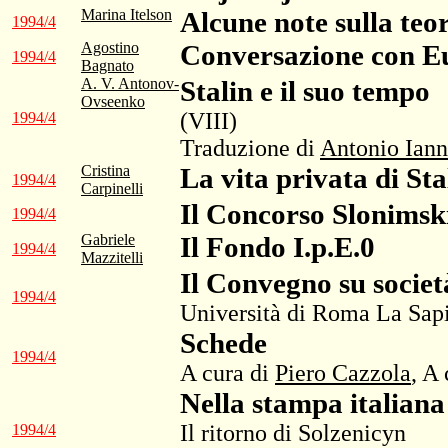
Marina Itelson
Alcune note sulla teo
1994/4
Agostino
Conversazione con E
1994/4
Bagnato
A. V. Antonov-
Stalin e il suo tempo
Ovseenko
(VIII)
1994/4
Traduzione di
Antonio Iann
Cristina
La vita privata di Sta
1994/4
Carpinelli
Il Concorso Slonimsk
1994/4
Gabriele
Il Fondo I.p.E.0
1994/4
Mazzitelli
Il Convegno su società
1994/4
Università di Roma La Sap
Schede
1994/4
A cura di
Piero Cazzola
, A
Nella stampa italiana
Il ritorno di Solzenicyn
1994/4