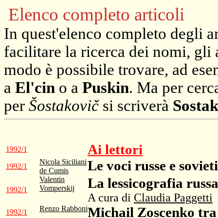
Elenco completo articoli
In quest'elenco completo degli ar
facilitare la ricerca dei nomi, gli 
modo è possibile trovare, ad esem
a
El'cin
o a
Puskin
. Ma per cerc
per
Šostakovič
si scriverà
Sostak
Ai lettori
1992/1
Nicola Siciliani
Le voci russe e sovieti
1992/1
de Cumis
Valentin
La lessicografia russ
Vomperskij
1992/1
A cura di
Claudia Paggetti
Renzo Rabboni
Michail Zoscenko tra 
1992/1