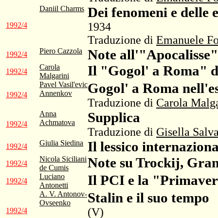
Daniil Charms
Dei fenomeni e delle e
1934
1992/4
Traduzione di
Emanuele Fo
Piero Cazzola
Note all'"Apocalisse
1992/4
Carola
Il "Gogol' a Roma" 
1992/4
Malgarini
Pavel Vasil'evic
Gogol' a Roma nell'es
Annenkov
1992/4
Traduzione di
Carola Malga
Anna
Supplica
Achmatova
1992/4
Traduzione di
Gisella Salva
Giulia Siedina
Il lessico internazio
1992/4
Nicola Siciliani
Note su Trockij, Gram
1992/4
de Cumis
Luciano
Il PCI e la "Primave
1992/4
Antonetti
A. V. Antonov-
Stalin e il suo tempo
Ovseenko
(V)
1992/4