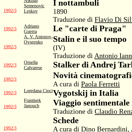
Nikolaj
I nottambuli
Semenovic
1890
1992/3
Leskov
Traduzione di
Flavio Di Sil
Adriano
Le "carte di Praga"
1992/3
Guerra
A. V. Antonov-
Stalin e il suo tempo
Ovseenko
(IV)
1992/3
Traduzione di
Antonio Iann
Ornella
Stalker di Andrej Tar
1992/3
Calvarese
Novità cinematografi
1992/3
A cura di
Paola Ferretti
Loredana Cioci
Vygotskij in Italia
1992/3
Frantisek
Viaggio sentimentale
Janouch
1992/3
Traduzione di
Claudio Renz
Schede
A cura di
Dino Bernardini
,
1992/3