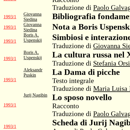
Traduzione di
Paolo Galva
Giovanna
Bibliografia fondamen
1993/1
Siedina
Giovanna
Nota a Boris Uspensk
1993/1
Siedina
Boris A.
Simbiosi e interazione
Uspenskij
1993/1
Traduzione di
Giovanna Si
Boris A.
La cultura russa nel 
Uspenskij
1993/1
Traduzione di
Stefania Orsi
Aleksandr
La Dama di picche
Puskin
Testo integrale
1993/1
Traduzione di
Maria Luisa 
Jurij Nagibin
Lo sposo novello
Racconto
1993/1
Traduzione di
Paolo Galva
Scheda di Jurij Nagi
1993/1