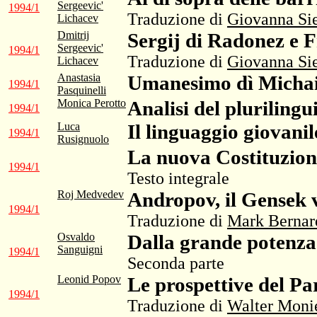
Sergeevic'
1994/1
Traduzione di
Giovanna Si
Lichacev
Dmitrij
Sergij di Radonez e F
Sergeevic'
1994/1
Traduzione di
Giovanna Si
Lichacev
Anastasia
Umanesimo dì Micha
1994/1
Pasquinelli
Monica Perotto
Analisi del pluriling
1994/1
Luca
Il linguaggio giovanil
1994/1
Rusignuolo
La nuova Costituzion
1994/1
Testo integrale
Roj Medvedev
Andropov, il Gensek 
1994/1
Traduzione di
Mark Bernar
Osvaldo
Dalla grande potenza
Sanguigni
1994/1
Seconda parte
Leonid Popov
Le prospettive del Par
1994/1
Traduzione di
Walter Moni