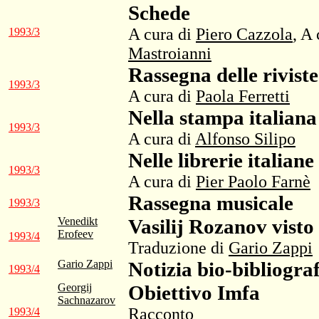
Schede
A cura di
Piero Cazzola
, A
1993/3
Mastroianni
Rassegna delle riviste
1993/3
A cura di
Paola Ferretti
Nella stampa italiana
1993/3
A cura di
Alfonso Silipo
Nelle librerie italiane
1993/3
A cura di
Pier Paolo Farnè
Rassegna musicale
1993/3
Venedikt
Vasilij Rozanov visto
Erofeev
1993/4
Traduzione di
Gario Zappi
Gario Zappi
Notizia bio-bibliogra
1993/4
Georgij
Obiettivo Imfa
Sachnazarov
Racconto
1993/4