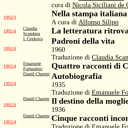
cura di
Nicola Siciliani de
Nella stampa italiana
1992/3
A cura di
Alfonso Silipo
Claudia
La letteratura ritrova
1992/4
Scandura
I. Grekova
Padroni della vita
1960
1992/4
Traduzione di
Claudia Sca
Emanuele
Quattro racconti di
1992/4
Fornasiero
Daniil Charms
Autobiografia
1935
1992/4
Traduzione di
Emanuele Fo
Daniil Charms
Il destino della mogli
1992/4
1936
Daniil Charms
Cinque racconti inco
1992/4
Traduzione di
Emanuele Fo