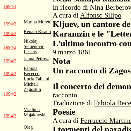
In ricordo di Nina Berberov
1994/1
A cura di
Alfonso Silipo
Marina Moretti
Kljuev, un cantore de
1994/2
Renato Risaliti
Karamzin e le "Letter
1994/2
Nikolaj
L'ultimo incontro co
Semenovic
1994/2
9 marzo 1861
Leskov
Janna Petrova
Nota
1994/2
Fabiola
Un racconto di Zagos
1994/2
Bececco
Lucia Fabiani
Michail
Il concerto dei demon
Zagoskin
racconto
1994/2
Traduzione di
Fabiola Bec
Vladimir
Poesie
Majakovskij
1994/2
A cura di
Ferruccio Martine
Oleg
I tormenti del paradi