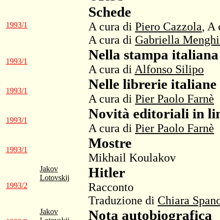
Schede
A cura di
Piero Cazzola
, A
1993/1
A cura di
Gabriella Menghi
Nella stampa italiana
1993/1
A cura di
Alfonso Silipo
Nelle librerie italiane
1993/1
A cura di
Pier Paolo Farnè
Novità editoriali in l
1993/1
A cura di
Pier Paolo Farnè
Mostre
1993/1
Mikhail Koulakov
Jakov
Hitler
Lotovskij
Racconto
1993/2
Traduzione di
Chiara Span
Jakov
Nota autobiografica