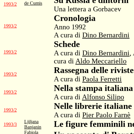
Su Russia e dintorni
de Cumis
1993/2
Una lettera a Gorbacev
Cronologia
Anno 1992
1993/2
A cura di
Dino Bernardini
Schede
A cura di
Dino Bernardini
,
1993/2
cura di
Aldo Meccariello
Rassegna delle riviste
1993/2
A cura di
Paola Ferretti
Nella stampa italiana
1993/2
A cura di
Alfonso Silipo
Nelle librerie italiane
1993/2
A cura di
Pier Paolo Farnè
Ljiljana
Le figure femminili n
1993/3
Banjanin
Fabiola