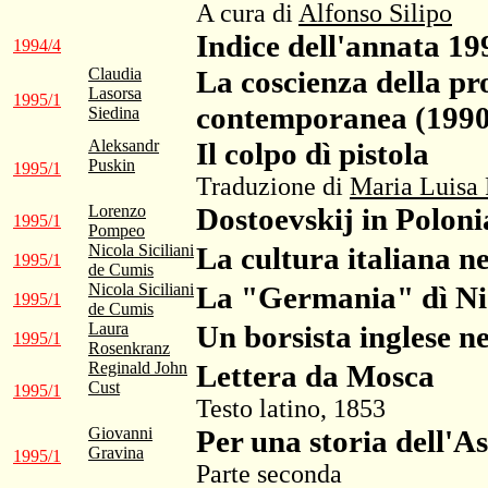
A cura di
Alfonso Silipo
Indice dell'annata 19
1994/4
Claudia
La coscienza della pro
Lasorsa
1995/1
contemporanea (1990
Siedina
Aleksandr
Il colpo dì pistola
Puskin
1995/1
Traduzione di
Maria Luisa 
Lorenzo
Dostoevskij in Poloni
1995/1
Pompeo
Nicola Siciliani
La cultura italiana n
1995/1
de Cumis
Nicola Siciliani
La "Germania" dì Ni
1995/1
de Cumis
Laura
Un borsista inglese ne
1995/1
Rosenkranz
Reginald John
Lettera da Mosca
Cust
1995/1
Testo latino, 1853
Giovanni
Per una storia dell'A
Gravina
1995/1
Parte seconda