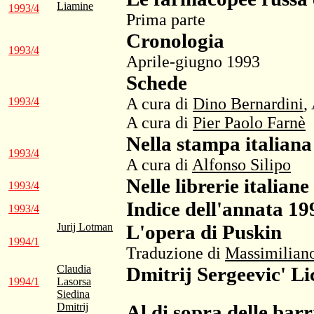
Liamine
1993/4
Prima parte
Cronologia
1993/4
Aprile-giugno 1993
Schede
A cura di
Dino Bernardini
,
1993/4
A cura di
Pier Paolo Farnè
Nella stampa italiana
1993/4
A cura di
Alfonso Silipo
Nelle librerie italiane
1993/4
Indice dell'annata 19
1993/4
Jurij Lotman
L'opera di Puskin
1994/1
Traduzione di
Massimiliano
Claudia
Dmitrij Sergeevic' L
1994/1
Lasorsa
Siedina
Dmitrij
Al di sopra delle barr