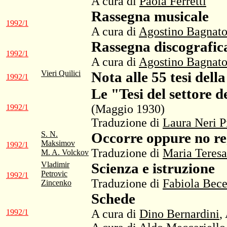
A cura di
Paola Ferretti
Rassegna musicale
1992/1
A cura di
Agostino Bagnat
Rassegna discografic
1992/1
A cura di
Agostino Bagnat
Vieri Quilici
Nota alle 55 tesi dell
1992/1
Le "Tesi del settore d
(Maggio 1930)
1992/1
Traduzione di
Laura Neri P
S. N.
Occorre oppure no re
Maksimov
1992/1
Traduzione di
Maria Teresa
M. A. Volckov
Vladimir
Scienza e istruzione
Petrovic
1992/1
Traduzione di
Fabiola Bec
Zincenko
Schede
A cura di
Dino Bernardini
,
1992/1