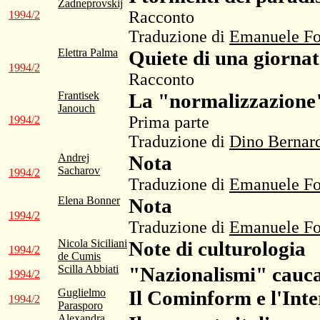
Zadneprovskij
Racconto
1994/2
Traduzione di
Emanuele Fo
Elettra Palma
Quiete di una giorna
1994/2
Racconto
Frantisek
La "normalizzazione"
Janouch
Prima parte
1994/2
Traduzione di
Dino Bernard
Andrej
Nota
Sacharov
1994/2
Traduzione di
Emanuele Fo
Elena Bonner
Nota
1994/2
Traduzione di
Emanuele Fo
Nicola Siciliani
Note di culturologia
1994/2
de Cumis
Scilla Abbiati
"Nazionalismi" caucas
1994/2
Guglielmo
Il Cominform e l'Inte
1994/2
Parasporo
Alexandra