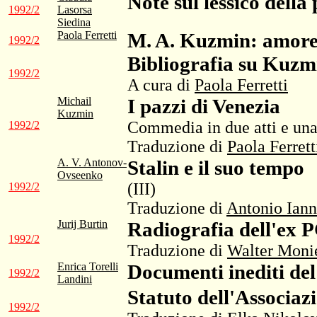
Note sul lessico dell
1992/2
Lasorsa
Siedina
Paola Ferretti
M. A. Kuzmin: amore 
1992/2
Bibliografia su Kuzm
1992/2
A cura di
Paola Ferretti
Michail
I pazzi di Venezia
Kuzmin
Commedia in due atti e un
1992/2
Traduzione di
Paola Ferrett
A. V. Antonov-
Stalin e il suo tempo
Ovseenko
(III)
1992/2
Traduzione di
Antonio Iann
Jurij Burtin
Radiografia dell'ex
1992/2
Traduzione di
Walter Moni
Enrica Torelli
Documenti inediti del
1992/2
Landini
Statuto dell'Associaz
1992/2