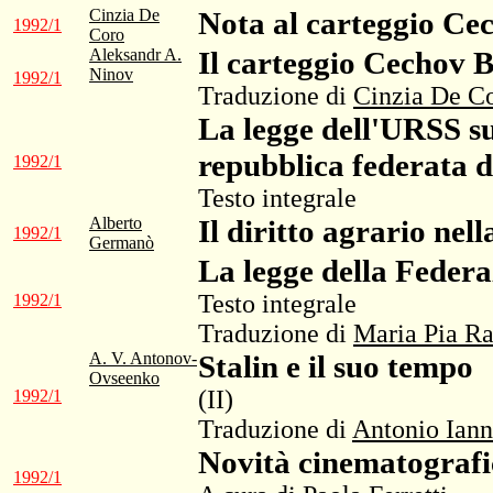
Cinzia De
Nota al carteggio Ce
1992/1
Coro
Aleksandr A.
Il carteggio Cechov 
Ninov
1992/1
Traduzione di
Cinzia De C
La legge dell'URSS su
repubblica federata d
1992/1
Testo integrale
Alberto
Il diritto agrario ne
1992/1
Germanò
La legge della Federa
Testo integrale
1992/1
Traduzione di
Maria Pia Ra
A. V. Antonov-
Stalin e il suo tempo
Ovseenko
(II)
1992/1
Traduzione di
Antonio Iann
Novità cinematografi
1992/1