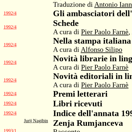
Traduzione di
Antonio Iann
Gli ambasciatori dell
1992/4
Schede
1992/4
A cura di
Pier Paolo Farnè
,
Nella stampa italiana
1992/4
A cura di
Alfonso Silipo
Novità librarie in lin
1992/4
A cura di
Pier Paolo Farnè
Novità editoriali in l
1992/4
A cura di
Pier Paolo Farnè
Premi letterari
1992/4
Libri ricevuti
1992/4
Indice dell'annata 19
1992/4
Jurij Nagibin
Zenja Rumjanceva
Racconto
1993/1