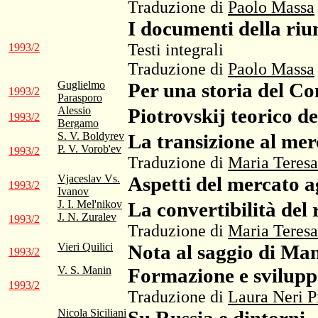
Traduzione di
Paolo Massa
I documenti della ri
Testi integrali
1993/2
Traduzione di
Paolo Massa
Guglielmo
Per una storia del C
1993/2
Parasporo
Alessio
Piotrovskij teorico de
1993/2
Bergamo
S. V. Boldyrev
La transizione al mer
P. V. Vorob'ev
1993/2
Traduzione di
Maria Teresa
Vjaceslav Vs.
Aspetti del mercato 
1993/2
Ivanov
J. I. Mel'nikov
La convertibilità del 
J. N. Zuralev
1993/2
Traduzione di
Maria Teresa
Vieri Quilici
Nota al saggio di Ma
1993/2
V. S. Manin
Formazione e sviluppo
1993/2
Traduzione di
Laura Neri P
Nicola Siciliani