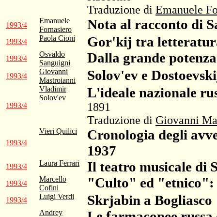
Traduzione di
Emanuele Fo
Emanuele
Nota al racconto di 
1993/4
Fornasiero
Paola Cioni
Gor'kij tra letteratur
1993/4
Osvaldo
Dalla grande potenza
1993/4
Sanguigni
Giovanni
Solov'ev e Dostoevski
1993/4
Mastroianni
Vladimir
L'ideale nazionale ru
Solov'ev
1891
1993/4
Traduzione di
Giovanni Ma
Vieri Quilici
Cronologia degli avve
1993/4
1937
Laura Ferrari
Il teatro musicale di 
1993/4
Marcello
"Culto" ed "etnico": 
1993/4
Cofini
Luigi Verdi
Skrjabin a Bogliasco
1993/4
Andrey
Le farmacopee russa e