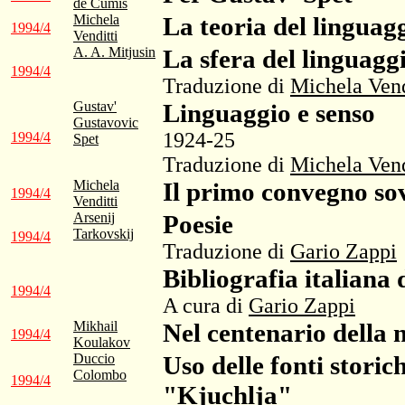
de Cumis
Michela
La teoria del linguag
1994/4
Venditti
A. A. Mitjusin
La sfera del linguaggi
1994/4
Traduzione di
Michela Vend
Gustav'
Linguaggio e senso
Gustavovic
1924-25
1994/4
Spet
Traduzione di
Michela Vend
Michela
Il primo convegno sov
1994/4
Venditti
Arsenij
Poesie
Tarkovskij
1994/4
Traduzione di
Gario Zappi
Bibliografia italiana 
1994/4
A cura di
Gario Zappi
Mikhail
Nel centenario della 
1994/4
Koulakov
Duccio
Uso delle fonti stori
Colombo
1994/4
"Kjuchlja"