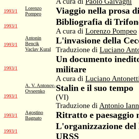
A cura di
Paolo Galvagni
Lorenzo
Viaggio nella prosa d
1993/1
Pompeo
Bibliografia di Trifo
1993/1
A cura di
Lorenzo Pompeo
Antonin
L'invasione della Cec
Bencik
1993/1
Traduzione di
Luciano Anto
Vaclav Kural
Un documento inedito 
militare
1993/1
A cura di
Luciano Antonett
A. V. Antonov-
Stalin e il suo tempo
Ovseenko
(VI)
1993/1
Traduzione di
Antonio Iann
Agostino
Ritratto e paesaggio n
1993/1
Bagnato
L'organizzazione del l
1993/1
URSS