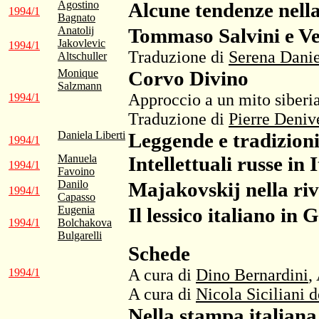
Agostino
Alcune tendenze nella
1994/1
Bagnato
Anatolij
Tommaso Salvini e V
Jakovlevic
1994/1
Traduzione di
Serena Danie
Altschuller
Monique
Corvo Divino
Salzmann
Approccio a un mito siberi
1994/1
Traduzione di
Pierre Deniv
Daniela Liberti
Leggende e tradizioni 
1994/1
Manuela
Intellettuali russe in 
1994/1
Favoino
Danilo
Majakovskij nella riv
1994/1
Capasso
Eugenia
Il lessico italiano in 
1994/1
Bolchakova
Bulgarelli
Schede
A cura di
Dino Bernardini
,
1994/1
A cura di
Nicola Siciliani 
Nella stampa italiana