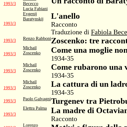
Un racconto di Barat
1993/3
Bececco
Lucia Fabiani
Evgenij
L'anello
Baratynskij
Racconto
1993/3
Traduzione di
Fabiola Bec
Renzo Rabboni
Zoscenko: tre raccon
1993/3
Michail
Come una moglie non 
Zoscenko
1993/3
1934-35
Michail
Come rubarono una v
Zoscenko
1993/3
1934-35
Michail
La cattura di un ladr
Zoscenko
1993/3
1934-35
Paolo Galvagni
Turgenev tra Pietrob
1993/3
Elettra Palma
La madre di Octavia
1993/3
Racconto
Lorenzo