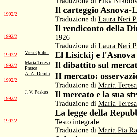
Traduzione di
Elka Nikolo
Il carteggio Asnova-L
1992/2
Traduzione di
Laura Neri P
Il rendiconto della D
1926
1992/2
Traduzione di
Laura Neri P
Vieri Quilici
El Lisickij e l'Asnova
1992/2
Maria Teresa
Il dibattito sul merca
1992/2
Prasca
A. A. Demin
II mercato: osservazi
1992/2
Traduzione di
Maria Teresa
J. V. Paskus
Il mercato e la sua st
1992/2
Traduzione di
Maria Teresa
La legge della Repub
Testo integrale
1992/2
Traduzione di
Maria Pia Ra