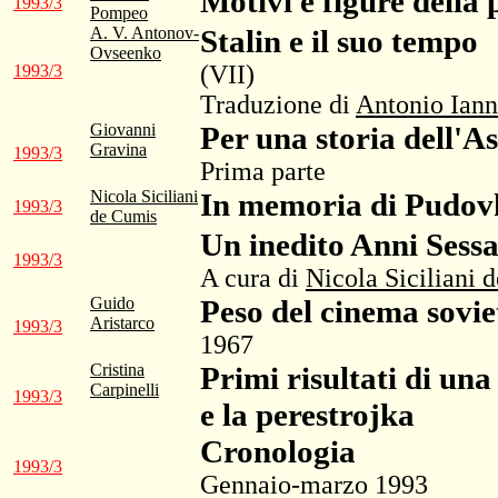
Motivi e figure dell
1993/3
Pompeo
A. V. Antonov-
Stalin e il suo tempo
Ovseenko
(VII)
1993/3
Traduzione di
Antonio Iann
Giovanni
Per una storia dell'A
Gravina
1993/3
Prima parte
Nicola Siciliani
In memoria di Pudovki
1993/3
de Cumis
Un inedito Anni Sess
1993/3
A cura di
Nicola Siciliani 
Guido
Peso del cinema soviet
Aristarco
1993/3
1967
Cristina
Primi risultati di una
Carpinelli
1993/3
e la perestrojka
Cronologia
1993/3
Gennaio-marzo 1993