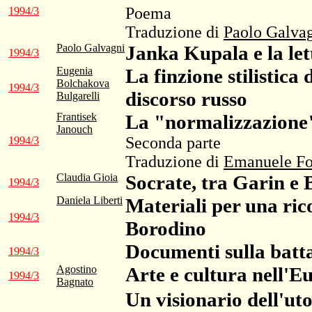
Poema
1994/3
Traduzione di
Paolo Galva
Paolo Galvagni
Janka Kupala e la let
1994/3
Eugenia
La finzione stilistica
Bolchakova
1994/3
discorso russo
Bulgarelli
Frantisek
La "normalizzazione"
Janouch
Seconda parte
1994/3
Traduzione di
Emanuele Fo
Claudia Gioia
Socrate, tra Garin e 
1994/3
Daniela Liberti
Materiali per una rico
1994/3
Borodino
Documenti sulla batt
1994/3
Agostino
Arte e cultura nell'
1994/3
Bagnato
Un visionario dell'ut