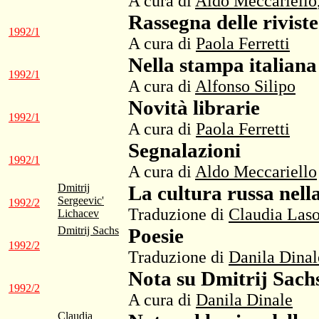
A cura di
Aldo Meccariello
Rassegna delle riviste
1992/1
A cura di
Paola Ferretti
Nella stampa italiana
1992/1
A cura di
Alfonso Silipo
Novità librarie
1992/1
A cura di
Paola Ferretti
Segnalazioni
1992/1
A cura di
Aldo Meccariello
Dmitrij
La cultura russa nell
Sergeevic'
1992/2
Traduzione di
Claudia Laso
Lichacev
Dmitrij Sachs
Poesie
1992/2
Traduzione di
Danila Dinal
Nota su Dmitrij Sach
1992/2
A cura di
Danila Dinale
Claudia