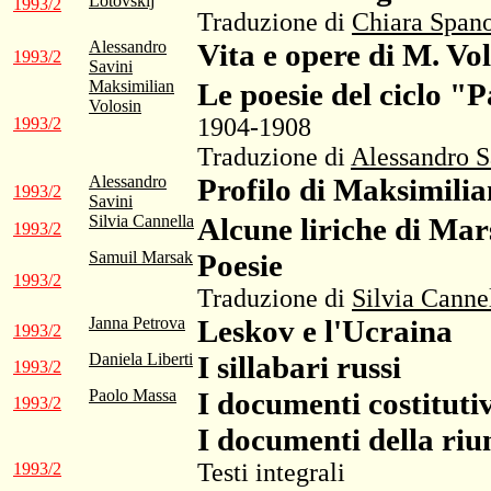
Lotovskij
1993/2
Traduzione di
Chiara Span
Alessandro
Vita e opere di M. Vo
1993/2
Savini
Maksimilian
Le poesie del ciclo "
Volosin
1904-1908
1993/2
Traduzione di
Alessandro S
Alessandro
Profilo di Maksimilia
1993/2
Savini
Silvia Cannella
Alcune liriche di Mars
1993/2
Samuil Marsak
Poesie
1993/2
Traduzione di
Silvia Canne
Janna Petrova
Leskov e l'Ucraina
1993/2
Daniela Liberti
I sillabari russi
1993/2
Paolo Massa
I documenti costitutiv
1993/2
I documenti della riu
Testi integrali
1993/2