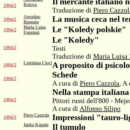
Il mercante italiano 
Rolova
1994/2
Traduzione di
Piero Cazzol
Agostino
La musica ceca nel t
1994/2
Bagnato
Maria Luisa
Le "Koledy polskie"
1994/2
Faggiani
Le "Koledy"
Testi
1994/2
Traduzione di
Maria Luisa 
Loredana Cioci
A proposito di psicolo
1994/2
Schede
1994/2
A cura di
Piero Cazzola
, A
Nella stampa italiana
Pittori russi dell'800 - Mej
1994/2
A cura di
Alfonso Silipo
Piero Cazzola
Impressioni "tauro-lig
1994/3
Janka Kupala
Il tumulo