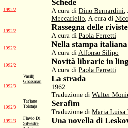
Schede
A cura di
Dino Bernardini
,
1992/2
Meccariello
, A cura di
Nico
Rassegna delle riviste
1992/2
A cura di
Paola Ferretti
Nella stampa italiana
1992/2
A cura di
Alfonso Silipo
Novità librarie in lin
1992/2
A cura di
Paola Ferretti
Vasilij
La strada
Grossman
1962
1992/3
Traduzione di
Walter Moni
Tat'jana
Serafim
Tolstaja
1992/3
Traduzione di
Maria Luisa 
Flavio Di
Una novella di Lesko
1992/3
Silvestre