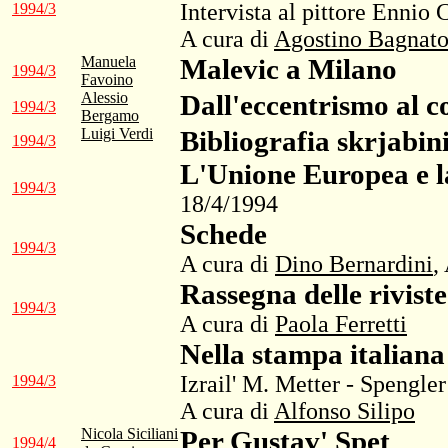
Intervista al pittore Ennio 
1994/3
A cura di
Agostino Bagnat
Manuela
Malevic a Milano
1994/3
Favoino
Alessio
Dall'eccentrismo al c
1994/3
Bergamo
Luigi Verdi
Bibliografia skrjabin
1994/3
L'Unione Europea e l
1994/3
18/4/1994
Schede
1994/3
A cura di
Dino Bernardini
,
Rassegna delle riviste
1994/3
A cura di
Paola Ferretti
Nella stampa italiana
Izrail' M. Metter - Spengler
1994/3
A cura di
Alfonso Silipo
Nicola Siciliani
Per Gustav' Spet
1994/4