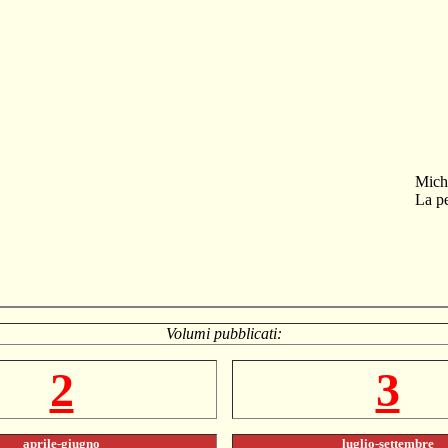
Mich
La pe
Volumi pubblicati:
2
3
aprile-giugno
luglio-settembre